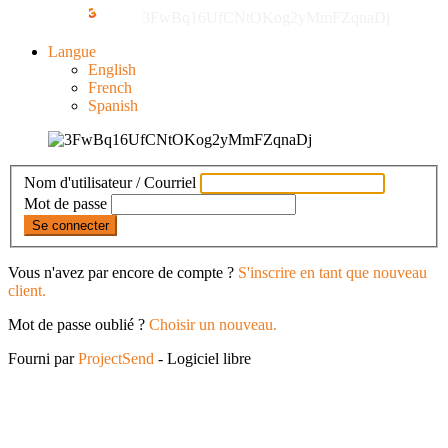
3FwBq16UfCNtOKog2yMmFZqnaDj
Langue
English
French
Spanish
Nom d'utilisateur / Courriel
Mot de passe
Se connecter
Vous n'avez par encore de compte ?
S'inscrire en tant que nouveau
client.
Mot de passe oublié ?
Choisir un nouveau.
Fourni par
ProjectSend
- Logiciel libre